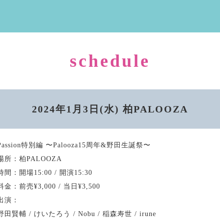
schedule
2024年1月3日(水) 柏PALOOZA
Passion特別編 〜Palooza15周年&野田生誕祭〜
場所：柏PALOOZA
時間：開場15:00 / 開演15:30
料金：前売¥3,000 / 当日¥3,500
出演：
野田賢輔 / けいたろう / Nobu / 稲森寿世 / irune