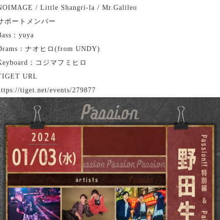
NOIMAGE / Little Shangri-la / Mr.Galileo
サポートメンバー
Bass：yuya
Drams：ナオヒロ(from UNDY)
Keyboard：コジマフミヒロ
TIGET URL
https://tiget.net/events/279877