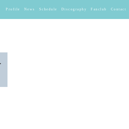
Profile
News
Schedule
Discography
Fanclub
Contact
ー